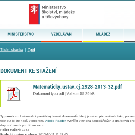
MINISTERSTVO
VZDĚLÁVÁNÍ
MLÁDEŽ
Titulní stránka
|
Zpět
DOKUMENT KE STAŽENÍ
Matematicky_ustav_cj_2928-2013-32.pdf
Dokument typu pdf | Velikost 55,29 kB
Typ souboru:
Univerzálně použitelný formát dokumentů, který je určen především k tisku, prezen
tisknout jej lze např. v programu
Adobe Reader
, vytvářet v mnoha kancelářských a grafických pr
doporučován k použití na webu.
Počet stažení:
1353
Poslední změna souboru:
2013-10-11 11:39:45