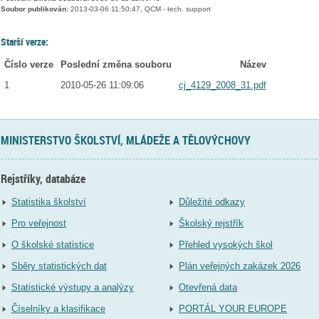
Soubor publikován:
2013-03-06 11:50:47, QCM - tech. support
Starší verze:
Číslo verze
Poslední změna souboru
Název
1
2010-05-26 11:09:06
cj_4129_2008_31.pdf
MINISTERSTVO ŠKOLSTVÍ, MLÁDEŽE A TĚLOVÝCHOVY
Rejstříky, databáze
Statistika školství
Důležité odkazy
Pro veřejnost
Školský rejstřík
O školské statistice
Přehled vysokých škol
Sběry statistických dat
Plán veřejných zakázek 2026
Statistické výstupy a analýzy
Otevřená data
Číselníky a klasifikace
PORTÁL YOUR EUROPE