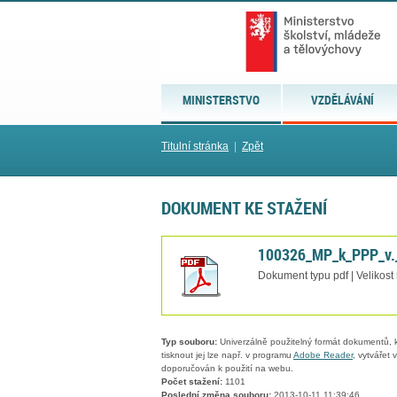
MINISTERSTVO
VZDĚLÁVÁNÍ
Titulní stránka
|
Zpět
DOKUMENT KE STAŽENÍ
100326_MP_k_PPP_v._
Dokument typu pdf | Velikost
Typ souboru:
Univerzálně použitelný formát dokumentů, kt
tisknout jej lze např. v programu
Adobe Reader
, vytvářet
doporučován k použití na webu.
Počet stažení:
1101
Poslední změna souboru:
2013-10-11 11:39:46