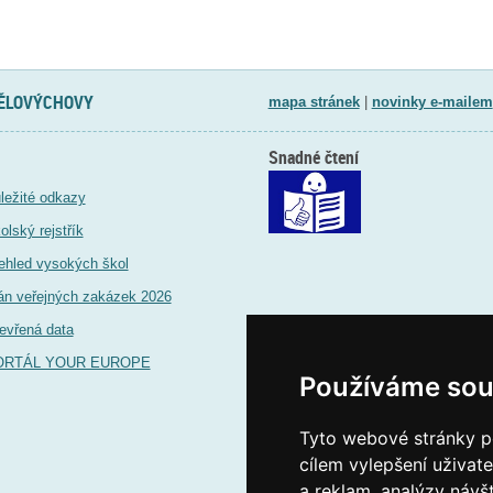
TĚLOVÝCHOVY
mapa stránek
|
novinky e-mailem
Snadné čtení
ležité odkazy
olský rejstřík
ehled vysokých škol
án veřejných zakázek 2026
evřená data
ORTÁL YOUR EUROPE
Používáme sou
Tyto webové stránky po
cílem vylepšení uživat
a reklam, analýzy návš