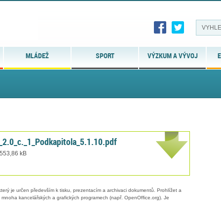
MLÁDEŽ
SPORT
VÝZKUM A VÝVOJ
E
2.0_c._1_Podkapitola_5.1.10.pdf
 553,86 kB
erý je určen především k tisku, prezentacím a archivaci dokumentů. Prohlížet a
 v mnoha kancelářských a grafických programech (např. OpenOffice.org). Je