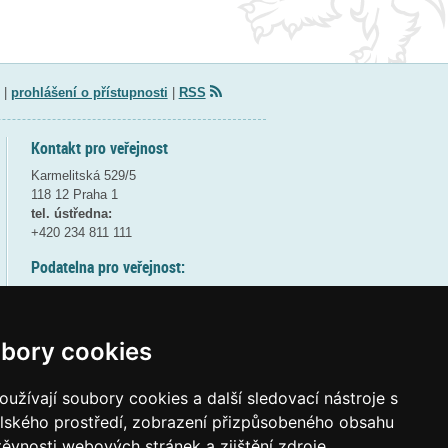
|
prohlášení o přístupnosti
|
RSS
Kontakt pro veřejnost
Karmelitská 529/5
118 12 Praha 1
tel. ústředna:
+420 234 811 111
Podatelna pro veřejnost:
pondělí a středa - 7:30-17:00
úterý a čtvrtek - 7:30-15:30
pátek - 7:30-14:00
bory cookies
8:30 - 9:30 - bezpečnostní přestávka
(více informací
ZDE
)
užívají soubory cookies a další sledovací nástroje s
elského prostředí, zobrazení přizpůsobeného obsahu
Elektronická podatelna:
těvnosti webových stránek a zjištění zdroje
posta@msmt
gov
cz