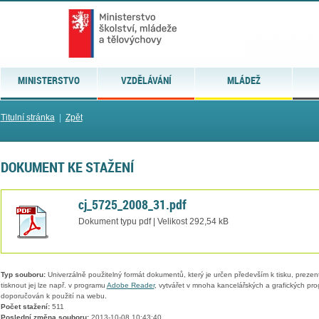
MINISTERSTVO
VZDĚLÁVÁNÍ
MLÁDEŽ
Titulní stránka
|
Zpět
DOKUMENT KE STAŽENÍ
cj_5725_2008_31.pdf
Dokument typu pdf | Velikost 292,54 kB
Typ souboru:
Univerzálně použitelný formát dokumentů, který je určen především k tisku, prezen
tisknout jej lze např. v programu
Adobe Reader
, vytvářet v mnoha kancelářských a grafických pr
doporučován k použití na webu.
Počet stažení:
511
Poslední změna souboru:
2013-10-08 10:43:40