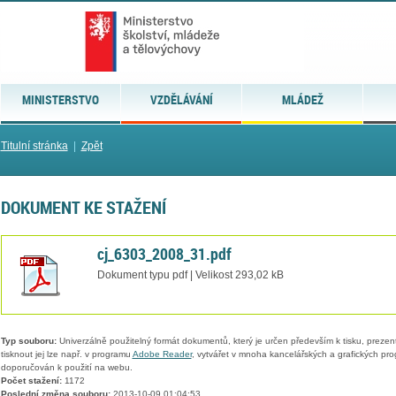
MINISTERSTVO
VZDĚLÁVÁNÍ
MLÁDEŽ
Titulní stránka
|
Zpět
DOKUMENT KE STAŽENÍ
cj_6303_2008_31.pdf
Dokument typu pdf | Velikost 293,02 kB
Typ souboru:
Univerzálně použitelný formát dokumentů, který je určen především k tisku, prezen
tisknout jej lze např. v programu
Adobe Reader
, vytvářet v mnoha kancelářských a grafických pr
doporučován k použití na webu.
Počet stažení:
1172
Poslední změna souboru:
2013-10-09 01:04:53