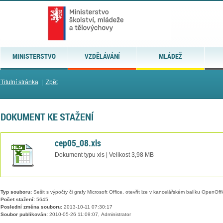
MINISTERSTVO
VZDĚLÁVÁNÍ
MLÁDEŽ
Titulní stránka
|
Zpět
DOKUMENT KE STAŽENÍ
cep05_08.xls
Dokument typu xls | Velikost 3,98 MB
Typ souboru:
Sešit s výpočty či grafy Microsoft Office, otevřít lze v kancelářském balíku OpenOffic
Počet stažení:
5645
Poslední změna souboru:
2013-10-11 07:30:17
Soubor publikován:
2010-05-26 11:09:07, Administrator