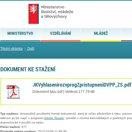
MINISTERSTVO
VZDĚLÁVÁNÍ
MLÁDEŽ
Titulní stránka
|
Zpět
DOKUMENT KE STAŽENÍ
JKVyhlasenirozvprogZpristupneniDVPP_ZS.pdf
Dokument typu pdf | Velikost 177,79 kB
Typ souboru:
Univerzálně použitelný formát dokumentů, který je určen především k tisku, prezen
tisknout jej lze např. v programu
Adobe Reader
, vytvářet v mnoha kancelářských a grafických pr
doporučován k použití na webu.
Počet stažení:
677
Poslední změna souboru:
2013-10-08 11:48:30