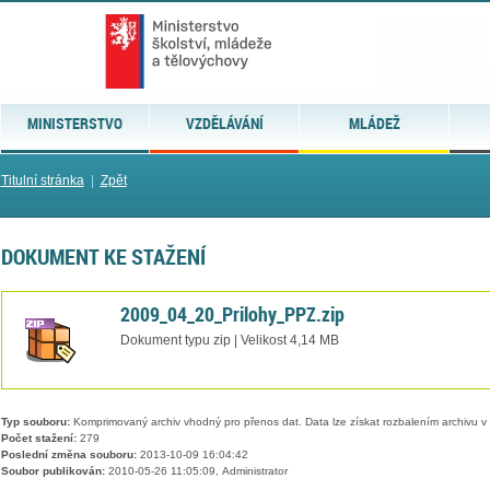
MINISTERSTVO
VZDĚLÁVÁNÍ
MLÁDEŽ
Titulní stránka
|
Zpět
DOKUMENT KE STAŽENÍ
2009_04_20_Prilohy_PPZ.zip
Dokument typu zip | Velikost 4,14 MB
Typ souboru:
Komprimovaný archiv vhodný pro přenos dat. Data lze získat rozbalením archivu 
Počet stažení:
279
Poslední změna souboru:
2013-10-09 16:04:42
Soubor publikován:
2010-05-26 11:05:09, Administrator