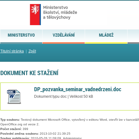
MINISTERSTVO
VZDĚLÁVÁNÍ
MLÁDEŽ
Titulní stránka
|
Zpět
DOKUMENT KE STAŽENÍ
DP_pozvanka_seminar_vadnedrzeni.doc
Dokument typu doc | Velikost 50 kB
Typ souboru:
Textový dokument Microsoft Office, vytvořený v editoru Word, otevřít lze v kancelářs
OpenOffice.org od verze 2.
Počet stažení:
399
Poslední změna souboru:
2013-10-02 21:39:25
Soubor publikován:
2010-05-26 11:09:09, Administrator