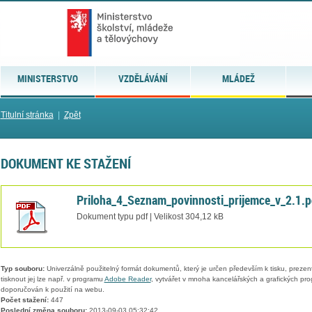
MINISTERSTVO
VZDĚLÁVÁNÍ
MLÁDEŽ
Titulní stránka
|
Zpět
DOKUMENT KE STAŽENÍ
Priloha_4_Seznam_povinnosti_prijemce_v_2.1.p
Dokument typu pdf | Velikost 304,12 kB
Typ souboru:
Univerzálně použitelný formát dokumentů, který je určen především k tisku, prezen
tisknout jej lze např. v programu
Adobe Reader
, vytvářet v mnoha kancelářských a grafických pr
doporučován k použití na webu.
Počet stažení:
447
Poslední změna souboru:
2013-09-03 05:32:42