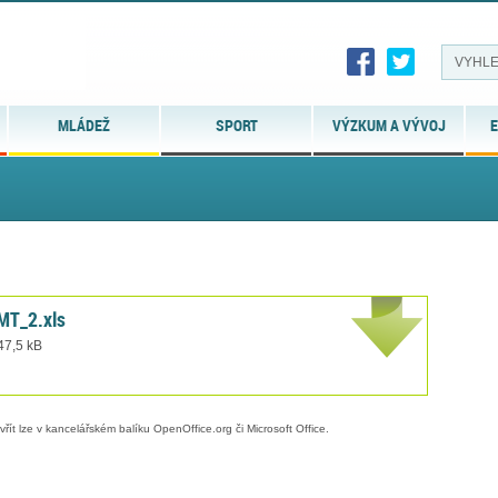
MLÁDEŽ
SPORT
VÝZKUM A VÝVOJ
E
MT_2.xls
 47,5 kB
evřít lze v kancelářském balíku OpenOffice.org či Microsoft Office.