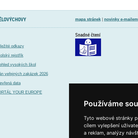
TĚLOVÝCHOVY
mapa stránek
|
novinky e-mailem
Snadné čtení
ležité odkazy
olský rejstřík
ehled vysokých škol
án veřejných zakázek 2026
evřená data
ORTÁL YOUR EUROPE
Používáme sou
Tyto webové stránky po
cílem vylepšení uživat
a reklam, analýzy návš