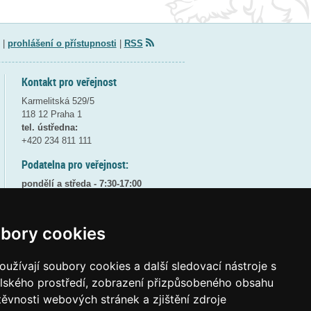
|
prohlášení o přístupnosti
|
RSS
Kontakt pro veřejnost
Karmelitská 529/5
118 12 Praha 1
tel. ústředna:
+420 234 811 111
Podatelna pro veřejnost:
pondělí a středa - 7:30-17:00
úterý a čtvrtek - 7:30-15:30
pátek - 7:30-14:00
bory cookies
8:30 - 9:30 - bezpečnostní přestávka
(více informací
ZDE
)
užívají soubory cookies a další sledovací nástroje s
Elektronická podatelna:
elského prostředí, zobrazení přizpůsobeného obsahu
posta@msmt
gov
cz
těvnosti webových stránek a zjištění zdroje