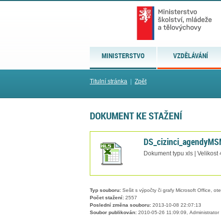
MINISTERSTVO
VZDĚLÁVÁNÍ
Titulní stránka
|
Zpět
DOKUMENT KE STAŽENÍ
DS_cizinci_agendyMS
Dokument typu xls | Velikost
Typ souboru:
Sešit s výpočty či grafy Microsoft Office, ot
Počet stažení:
2557
Poslední změna souboru:
2013-10-08 22:07:13
Soubor publikován:
2010-05-26 11:09:09, Administrator