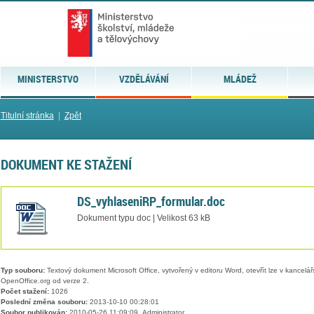
MINISTERSTVO
VZDĚLÁVÁNÍ
MLÁDEŽ
Titulní stránka
|
Zpět
DOKUMENT KE STAŽENÍ
DS_vyhlaseniRP_formular.doc
Dokument typu doc | Velikost 63 kB
Typ souboru:
Textový dokument Microsoft Office, vytvořený v editoru Word, otevřít lze v kancelářs
OpenOffice.org od verze 2.
Počet stažení:
1026
Poslední změna souboru:
2013-10-10 00:28:01
Soubor publikován:
2010-05-26 11:09:09, Administrator