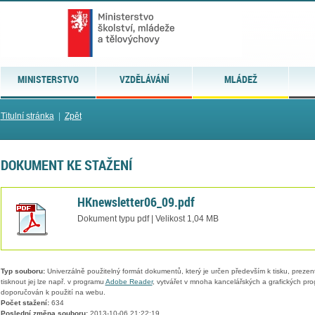
MINISTERSTVO
VZDĚLÁVÁNÍ
MLÁDEŽ
Titulní stránka
|
Zpět
DOKUMENT KE STAŽENÍ
HKnewsletter06_09.pdf
Dokument typu pdf | Velikost 1,04 MB
Typ souboru:
Univerzálně použitelný formát dokumentů, který je určen především k tisku, prezen
tisknout jej lze např. v programu
Adobe Reader
, vytvářet v mnoha kancelářských a grafických pr
doporučován k použití na webu.
Počet stažení:
634
Poslední změna souboru:
2013-10-06 21:22:19