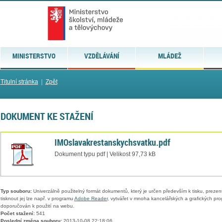
MINISTERSTVO
VZDĚLÁVÁNÍ
MLÁDEŽ
Titulní stránka
|
Zpět
DOKUMENT KE STAŽENÍ
IMOslavakrestanskychsvatku.pdf
Dokument typu pdf | Velikost 97,73 kB
Typ souboru:
Univerzálně použitelný formát dokumentů, který je určen především k tisku, prezen
tisknout jej lze např. v programu
Adobe Reader
, vytvářet v mnoha kancelářských a grafických pr
doporučován k použití na webu.
Počet stažení:
541
Poslední změna souboru:
2013-10-08 22:18:06