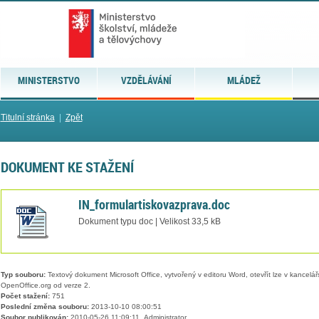
MINISTERSTVO
VZDĚLÁVÁNÍ
MLÁDEŽ
Titulní stránka
|
Zpět
DOKUMENT KE STAŽENÍ
IN_formulartiskovazprava.doc
Dokument typu doc | Velikost 33,5 kB
Typ souboru:
Textový dokument Microsoft Office, vytvořený v editoru Word, otevřít lze v kancelářs
OpenOffice.org od verze 2.
Počet stažení:
751
Poslední změna souboru:
2013-10-10 08:00:51
Soubor publikován:
2010-05-26 11:09:11, Administrator