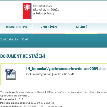
MINISTERSTVO
VZDĚLÁVÁNÍ
MLÁDEŽ
Titulní stránka
|
Zpět
DOKUMENT KE STAŽENÍ
IN_formularVyuctovaniucelovedotace2009.doc
Dokument typu doc | Velikost 61,5 kB
Typ souboru:
Textový dokument Microsoft Office, vytvořený v editoru Word, otevřít lze v kancelářs
OpenOffice.org od verze 2.
Počet stažení:
1317
Poslední změna souboru:
2013-10-07 22:06:45
Soubor publikován:
2010-05-26 11:09:11, Administrator