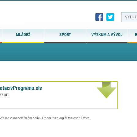
MLÁDEŽ
SPORT
VÝZKUM A VÝVOJ
E
otacivProgramu.xls
 37 kB
evřít lze v kancelářském balíku OpenOffice.org či Microsoft Office.