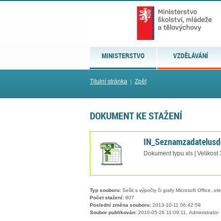
MINISTERSTVO
VZDĚLÁVÁNÍ
Titulní stránka
|
Zpět
DOKUMENT KE STAŽENÍ
IN_Seznamzadatelusd
Dokument typu xls | Velikost
Typ souboru:
Sešit s výpočty či grafy Microsoft Office, ot
Počet stažení:
807
Poslední změna souboru:
2013-10-11 06:42:59
Soubor publikován:
2010-05-26 11:09:11, Administrator