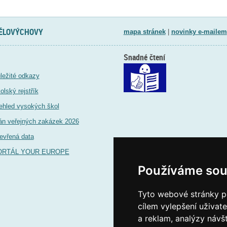
TĚLOVÝCHOVY
mapa stránek
|
novinky e-mailem
Snadné čtení
ležité odkazy
olský rejstřík
ehled vysokých škol
án veřejných zakázek 2026
evřená data
ORTÁL YOUR EUROPE
Používáme sou
Tyto webové stránky po
cílem vylepšení uživat
a reklam, analýzy návš