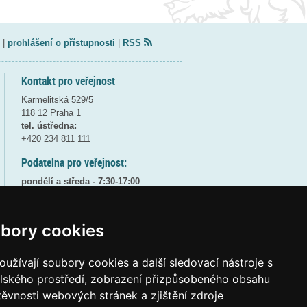
|
prohlášení o přístupnosti
|
RSS
Kontakt pro veřejnost
Karmelitská 529/5
118 12 Praha 1
tel. ústředna:
+420 234 811 111
Podatelna pro veřejnost:
pondělí a středa - 7:30-17:00
úterý a čtvrtek - 7:30-15:30
pátek - 7:30-14:00
bory cookies
8:30 - 9:30 - bezpečnostní přestávka
(více informací
ZDE
)
užívají soubory cookies a další sledovací nástroje s
Elektronická podatelna:
elského prostředí, zobrazení přizpůsobeného obsahu
posta@msmt
gov
cz
těvnosti webových stránek a zjištění zdroje