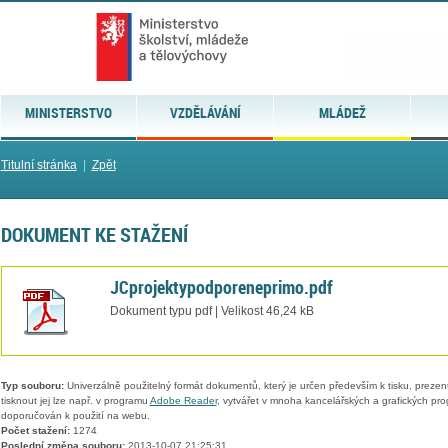
MINISTERSTVO
VZDĚLÁVÁNÍ
MLÁDEŽ
Titulní stránka
|
Zpět
DOKUMENT KE STAŽENÍ
JCprojektypodporeneprimo.pdf
Dokument typu pdf | Velikost 46,24 kB
Typ souboru:
Univerzálně použitelný formát dokumentů, který je určen především k tisku, prezen
tisknout jej lze např. v programu
Adobe Reader
, vytvářet v mnoha kancelářských a grafických pr
doporučován k použití na webu.
Počet stažení:
1274
Poslední změna souboru:
2013-10-07 21:25:31