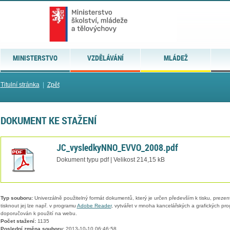
MINISTERSTVO
VZDĚLÁVÁNÍ
MLÁDEŽ
Titulní stránka
|
Zpět
DOKUMENT KE STAŽENÍ
JC_vysledkyNNO_EVVO_2008.pdf
Dokument typu pdf | Velikost 214,15 kB
Typ souboru:
Univerzálně použitelný formát dokumentů, který je určen především k tisku, prezen
tisknout jej lze např. v programu
Adobe Reader
, vytvářet v mnoha kancelářských a grafických pr
doporučován k použití na webu.
Počet stažení:
1135
Poslední změna souboru:
2013-10-10 06:46:58