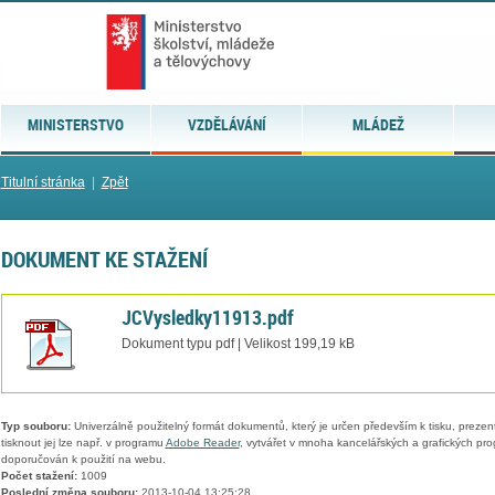
MINISTERSTVO
VZDĚLÁVÁNÍ
MLÁDEŽ
Titulní stránka
|
Zpět
DOKUMENT KE STAŽENÍ
JCVysledky11913.pdf
Dokument typu pdf | Velikost 199,19 kB
Typ souboru:
Univerzálně použitelný formát dokumentů, který je určen především k tisku, prezen
tisknout jej lze např. v programu
Adobe Reader
, vytvářet v mnoha kancelářských a grafických pr
doporučován k použití na webu.
Počet stažení:
1009
Poslední změna souboru:
2013-10-04 13:25:28