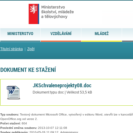
MINISTERSTVO
VZDĚLÁVÁNÍ
MLÁDEŽ
Titulní stránka
|
Zpět
DOKUMENT KE STAŽENÍ
JKSchvaleneprojekty08.doc
Dokument typu doc | Velikost 53,5 kB
Typ souboru:
Textový dokument Microsoft Office, vytvořený v editoru Word, otevřít lze v kancelářs
OpenOffice.org od verze 2.
Počet stažení:
604
Poslední změna souboru:
2013-10-07 12:11:08
Soubor publikován:
2010-05-26 11:09:12, Administrator