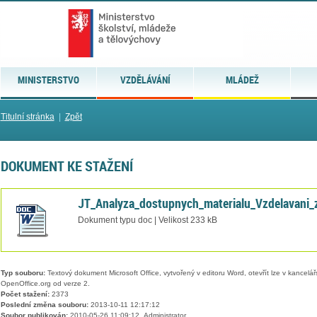
MINISTERSTVO
VZDĚLÁVÁNÍ
MLÁDEŽ
Titulní stránka
|
Zpět
DOKUMENT KE STAŽENÍ
JT_Analyza_dostupnych_materialu_Vzdelavani_
Dokument typu doc | Velikost 233 kB
Typ souboru:
Textový dokument Microsoft Office, vytvořený v editoru Word, otevřít lze v kancelářs
OpenOffice.org od verze 2.
Počet stažení:
2373
Poslední změna souboru:
2013-10-11 12:17:12
Soubor publikován:
2010-05-26 11:09:12, Administrator