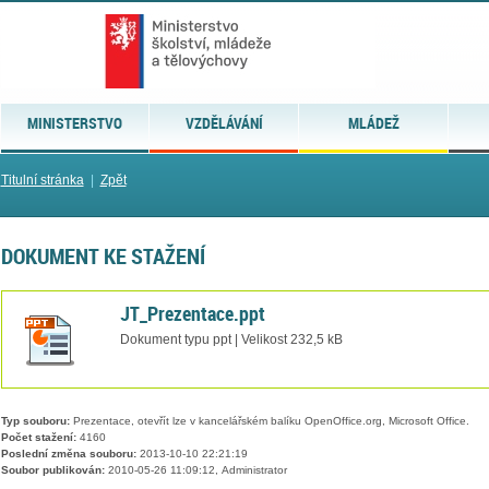
MINISTERSTVO
VZDĚLÁVÁNÍ
MLÁDEŽ
Titulní stránka
|
Zpět
DOKUMENT KE STAŽENÍ
JT_Prezentace.ppt
Dokument typu ppt | Velikost 232,5 kB
Typ souboru:
Prezentace, otevřít lze v kancelářském balíku OpenOffice.org, Microsoft Office.
Počet stažení:
4160
Poslední změna souboru:
2013-10-10 22:21:19
Soubor publikován:
2010-05-26 11:09:12, Administrator