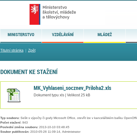
MINISTERSTVO
VZDĚLÁVÁNÍ
MLÁDEŽ
Titulní stránka
|
Zpět
DOKUMENT KE STAŽENÍ
MK_Vyhlaseni_socznev_Priloha2.xls
Dokument typu xls | Velikost 25 kB
Typ souboru:
Sešit s výpočty či grafy Microsoft Office, otevřít lze v kancelářském balíku OpenOffic
Počet stažení:
943
Poslední změna souboru:
2013-10-10 03:48:45
Soubor publikován:
2010-05-26 11:09:14, Administrator