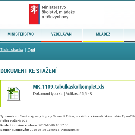
MINISTERSTVO
VZDĚLÁVÁNÍ
MLÁDEŽ
Titulní stránka
|
Zpět
DOKUMENT KE STAŽENÍ
MK_1109_tabulkaskolkomplet.xls
Dokument typu xls | Velikost 56,5 kB
Typ souboru:
Sešit s výpočty či grafy Microsoft Office, otevřít lze v kancelářském balíku OpenOffic
Počet stažení:
923
Poslední změna souboru:
2013-10-06 10:17:50
Soubor publikován:
2010-05-26 11:09:14, Administrator