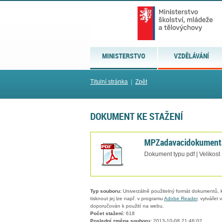
MINISTERSTVO
VZDĚLÁVÁNÍ
Titulní stránka
|
Zpět
DOKUMENT KE STAŽENÍ
MPZadavacidokument
Dokument typu pdf | Velikost
Typ souboru:
Univerzálně použitelný formát dokumentů, kt
tisknout jej lze např. v programu
Adobe Reader
, vytvářet
doporučován k použití na webu.
Počet stažení:
618
Poslední změna souboru:
2013-10-08 21:46:02