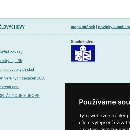
TĚLOVÝCHOVY
mapa stránek
|
novinky e-mailem
Snadné čtení
ležité odkazy
olský rejstřík
ehled vysokých škol
án veřejných zakázek 2026
evřená data
ORTÁL YOUR EUROPE
Používáme sou
Tyto webové stránky po
cílem vylepšení uživat
a reklam, analýzy návš