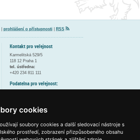
|
prohlášení o přístupnosti
|
RSS
Kontakt pro veřejnost
Karmelitská 529/5
118 12 Praha 1
tel. ústředna:
+420 234 811 111
Podatelna pro veřejnost:
pondělí a středa - 7:30-17:00
úterý a čtvrtek - 7:30-15:30
pátek - 7:30-14:00
bory cookies
8:30 - 9:30 - bezpečnostní přestávka
(více informací
ZDE
)
užívají soubory cookies a další sledovací nástroje s
elského prostředí, zobrazení přizpůsobeného obsahu
Elektronická podatelna:
těvnosti webových stránek a zjištění zdroje
posta@msmt
gov
cz