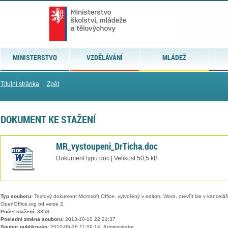
MINISTERSTVO
VZDĚLÁVÁNÍ
MLÁDEŽ
Titulní stránka
|
Zpět
DOKUMENT KE STAŽENÍ
MR_vystoupeni_DrTicha.doc
Dokument typu doc | Velikost 50,5 kB
Typ souboru:
Textový dokument Microsoft Office, vytvořený v editoru Word, otevřít lze v kancelářs
OpenOffice.org od verze 2.
Počet stažení:
3358
Poslední změna souboru:
2013-10-10 22:21:37
Soubor publikován:
2010-05-26 11:09:14, Administrator