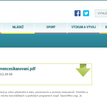
MLÁDEŽ
SPORT
VÝZKUM A VÝVOJ
E
vencesikanovani.pdf
 111,66 kB
erý je určen především k tisku, prezentacím a archivaci dokumentů. Prohlížet a
 v mnoha kancelářských a grafických programech (např. OpenOffice.org). Je