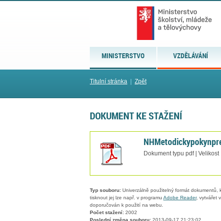
MINISTERSTVO
VZDĚLÁVÁNÍ
Titulní stránka
|
Zpět
DOKUMENT KE STAŽENÍ
NHMetodickypokynpre
Dokument typu pdf | Velikost
Typ souboru:
Univerzálně použitelný formát dokumentů, kt
tisknout jej lze např. v programu
Adobe Reader
, vytvářet
doporučován k použití na webu.
Počet stažení:
2002
Poslední změna souboru:
2013-09-17 21:23:02