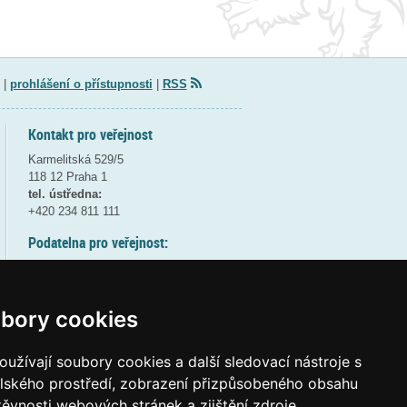
|
prohlášení o přístupnosti
|
RSS
Kontakt pro veřejnost
Karmelitská 529/5
118 12 Praha 1
tel. ústředna:
+420 234 811 111
Podatelna pro veřejnost:
pondělí a středa - 7:30-17:00
úterý a čtvrtek - 7:30-15:30
pátek - 7:30-14:00
bory cookies
8:30 - 9:30 - bezpečnostní přestávka
(více informací
ZDE
)
užívají soubory cookies a další sledovací nástroje s
elského prostředí, zobrazení přizpůsobeného obsahu
Elektronická podatelna:
těvnosti webových stránek a zjištění zdroje
posta@msmt
gov
cz