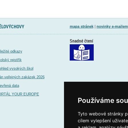
TĚLOVÝCHOVY
mapa stránek
|
novinky e-mailem
Snadné čtení
ležité odkazy
olský rejstřík
ehled vysokých škol
án veřejných zakázek 2026
evřená data
ORTÁL YOUR EUROPE
Používáme sou
Tyto webové stránky po
cílem vylepšení uživat
a reklam, analýzy návš