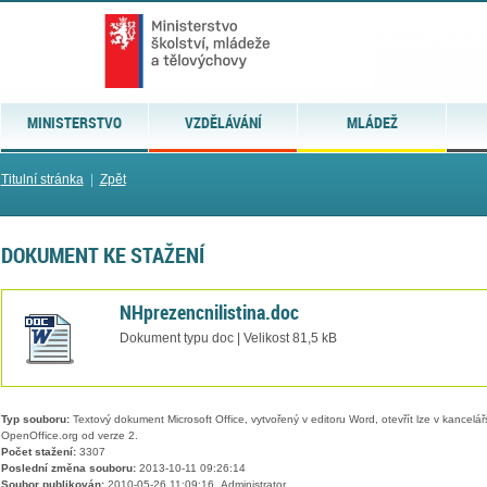
MINISTERSTVO
VZDĚLÁVÁNÍ
MLÁDEŽ
Titulní stránka
|
Zpět
DOKUMENT KE STAŽENÍ
NHprezencnilistina.doc
Dokument typu doc | Velikost 81,5 kB
Typ souboru:
Textový dokument Microsoft Office, vytvořený v editoru Word, otevřít lze v kancelářs
OpenOffice.org od verze 2.
Počet stažení:
3307
Poslední změna souboru:
2013-10-11 09:26:14
Soubor publikován:
2010-05-26 11:09:16, Administrator