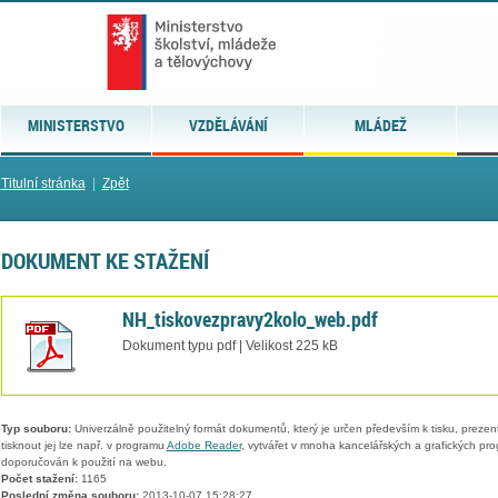
MINISTERSTVO
VZDĚLÁVÁNÍ
MLÁDEŽ
Titulní stránka
|
Zpět
DOKUMENT KE STAŽENÍ
NH_tiskovezpravy2kolo_web.pdf
Dokument typu pdf | Velikost 225 kB
Typ souboru:
Univerzálně použitelný formát dokumentů, který je určen především k tisku, prezen
tisknout jej lze např. v programu
Adobe Reader
, vytvářet v mnoha kancelářských a grafických pr
doporučován k použití na webu.
Počet stažení:
1165
Poslední změna souboru:
2013-10-07 15:28:27