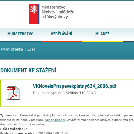
MINISTERSTVO
VZDĚLÁVÁNÍ
MLÁDEŽ
Titulní stránka
|
Zpět
DOKUMENT KE STAŽENÍ
VKNovelaPrispevekplatny624_2006.pdf
Dokument typu pdf | Velikost 119,38 kB
Typ souboru:
Univerzálně použitelný formát dokumentů, který je určen především k tisku, prezen
tisknout jej lze např. v programu
Adobe Reader
, vytvářet v mnoha kancelářských a grafických pr
doporučován k použití na webu.
Počet stažení:
687
Poslední změna souboru:
2013-09-28 00:44:14