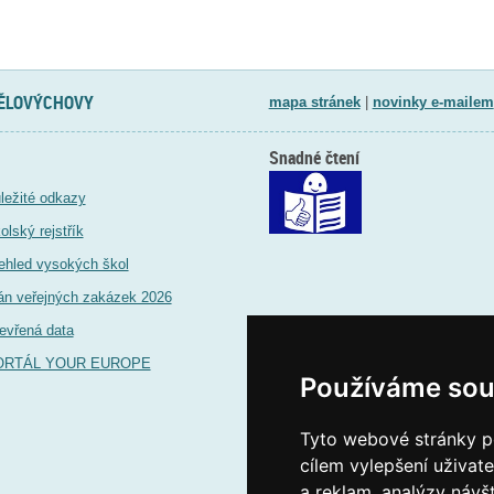
TĚLOVÝCHOVY
mapa stránek
|
novinky e-mailem
Snadné čtení
ležité odkazy
olský rejstřík
ehled vysokých škol
án veřejných zakázek 2026
evřená data
ORTÁL YOUR EUROPE
Používáme sou
Tyto webové stránky po
cílem vylepšení uživat
a reklam, analýzy návš