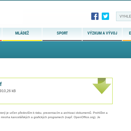
MLÁDEŽ
SPORT
VÝZKUM A VÝVOJ
E
f
 910,26 kB
erý je určen především k tisku, prezentacím a archivaci dokumentů. Prohlížet a
 v mnoha kancelářských a grafických programech (např. OpenOffice.org). Je