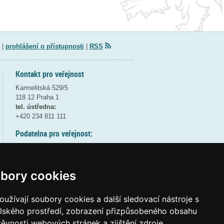
|
prohlášení o přístupnosti
|
RSS
Kontakt pro veřejnost
Karmelitská 529/5
118 12 Praha 1
tel. ústředna:
+420 234 811 111
Podatelna pro veřejnost:
pondělí a středa - 7:30-17:00
úterý a čtvrtek - 7:30-15:30
pátek - 7:30-14:00
bory cookies
8:30 - 9:30 - bezpečnostní přestávka
(více informací
ZDE
)
užívají soubory cookies a další sledovací nástroje s
elského prostředí, zobrazení přizpůsobeného obsahu
Elektronická podatelna:
těvnosti webových stránek a zjištění zdroje
posta@msmt.gov.cz