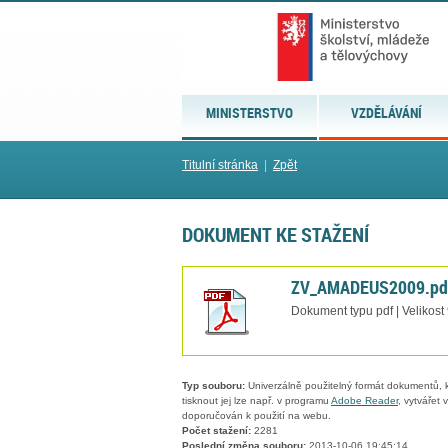
MINISTERSTVO
VZDĚLÁVÁNÍ
Titulní stránka
|
Zpět
DOKUMENT KE STAŽENÍ
ZV_AMADEUS2009.pd
Dokument typu pdf | Velikost
Typ souboru:
Univerzálně použitelný formát dokumentů, kt
tisknout jej lze např. v programu
Adobe Reader
, vytvářet
doporučován k použití na webu.
Počet stažení:
2281
Poslední změna souboru:
2013-10-06 19:45:14