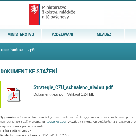
MINISTERSTVO
VZDĚLÁVÁNÍ
MLÁDEŽ
Titulní stránka
|
Zpět
DOKUMENT KE STAŽENÍ
Strategie_CZU_schvaleno_vladou.pdf
Dokument typu pdf | Velikost 1,24 MB
Typ souboru:
Univerzálně použitelný formát dokumentů, který je určen především k tisku, prezen
tisknout jej lze např. v programu
Adobe Reader
, vytvářet v mnoha kancelářských a grafických pr
doporučován k použití na webu.
Počet stažení:
25877
Poslední změna souboru:
2013-10-11 10:52:55