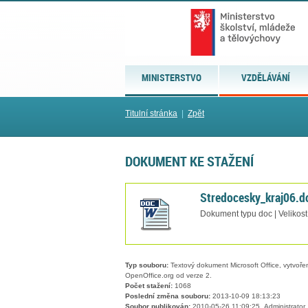
MINISTERSTVO
VZDĚLÁVÁNÍ
Titulní stránka
|
Zpět
DOKUMENT KE STAŽENÍ
Stredocesky_kraj06.d
Dokument typu doc | Velikost
Typ souboru:
Textový dokument Microsoft Office, vytvořený
OpenOffice.org od verze 2.
Počet stažení:
1068
Poslední změna souboru:
2013-10-09 18:13:23
Soubor publikován:
2010-05-26 11:09:25, Administrator