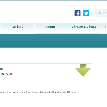
MLÁDEŽ
SPORT
VÝZKUM A VÝVOJ
E
oc
 103,5 kB
 v editoru Word, otevřít lze v kancelářském balíku Microsoft Office či