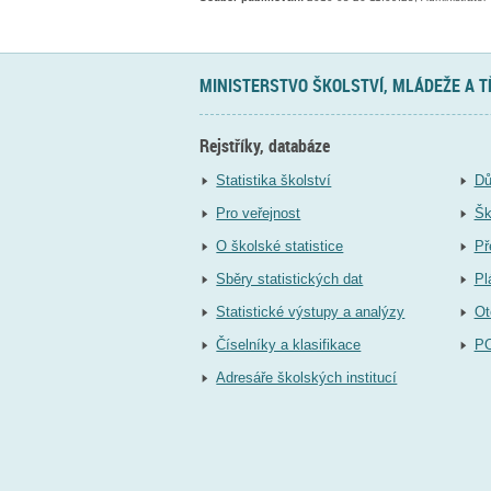
MINISTERSTVO ŠKOLSTVÍ, MLÁDEŽE A 
Rejstříky, databáze
Statistika školství
Dů
Pro veřejnost
Šk
O školské statistice
Př
Sběry statistických dat
Pl
Statistické výstupy a analýzy
Ot
Číselníky a klasifikace
P
Adresáře školských institucí