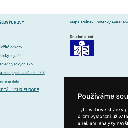
TĚLOVÝCHOVY
mapa stránek
|
novinky e-mailem
Snadné čtení
ležité odkazy
olský rejstřík
ehled vysokých škol
án veřejných zakázek 2026
evřená data
ORTÁL YOUR EUROPE
Používáme sou
Tyto webové stránky po
cílem vylepšení uživat
a reklam, analýzy návš