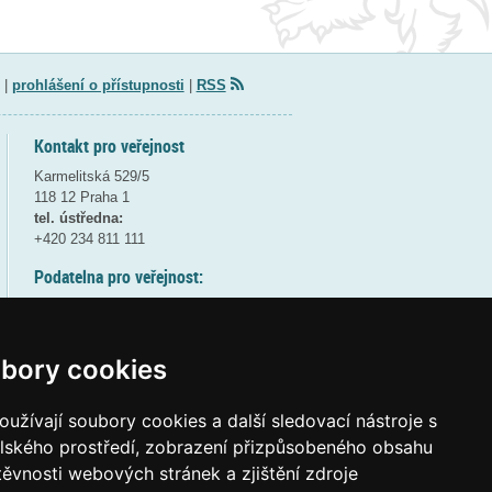
|
prohlášení o přístupnosti
|
RSS
Kontakt pro veřejnost
Karmelitská 529/5
118 12 Praha 1
tel. ústředna:
+420 234 811 111
Podatelna pro veřejnost:
pondělí a středa - 7:30-17:00
úterý a čtvrtek - 7:30-15:30
pátek - 7:30-14:00
bory cookies
8:30 - 9:30 - bezpečnostní přestávka
(více informací
ZDE
)
užívají soubory cookies a další sledovací nástroje s
elského prostředí, zobrazení přizpůsobeného obsahu
Elektronická podatelna:
těvnosti webových stránek a zjištění zdroje
posta@msmt
gov
cz