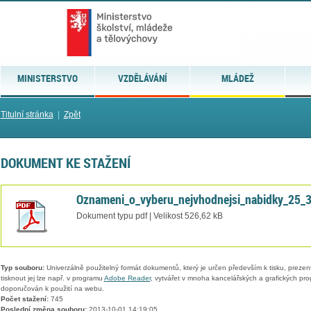
MINISTERSTVO
VZDĚLÁVÁNÍ
MLÁDEŽ
Titulní stránka
|
Zpět
DOKUMENT KE STAŽENÍ
Oznameni_o_vyberu_nejvhodnejsi_nabidky_25_
Dokument typu pdf | Velikost 526,62 kB
Typ souboru:
Univerzálně použitelný formát dokumentů, který je určen především k tisku, prezen
tisknout jej lze např. v programu
Adobe Reader
, vytvářet v mnoha kancelářských a grafických pr
doporučován k použití na webu.
Počet stažení:
745
Poslední změna souboru:
2013-10-01 14:19:05