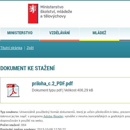
MINISTERSTVO
VZDĚLÁVÁNÍ
MLÁDEŽ
Titulní stránka
|
Zpět
DOKUMENT KE STAŽENÍ
priloha_c.2_PDF.pdf
Dokument typu pdf | Velikost 406,29 kB
Typ souboru:
Univerzálně použitelný formát dokumentů, který je určen především k tisku, prezen
tisknout jej lze např. v programu
Adobe Reader
, vytvářet v mnoha kancelářských a grafických pr
doporučován k použití na webu.
Počet stažení:
664
Poslední změna souboru:
2013-10-08 12:50:22