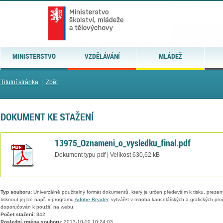
MINISTERSTVO
VZDĚLÁVÁNÍ
MLÁDEŽ
Titulní stránka
|
Zpět
DOKUMENT KE STAŽENÍ
13975_Oznameni_o_vysledku_final.pdf
Dokument typu pdf | Velikost 630,62 kB
Typ souboru:
Univerzálně použitelný formát dokumentů, který je určen především k tisku, prezen
tisknout jej lze např. v programu
Adobe Reader
, vytvářet v mnoha kancelářských a grafických pr
doporučován k použití na webu.
Počet stažení:
842
Poslední změna souboru:
2013-10-10 10:24:03