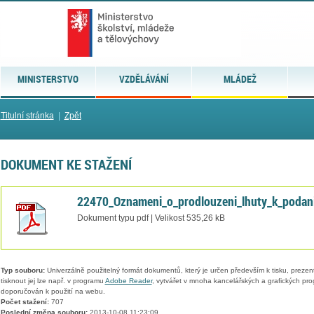
MINISTERSTVO
VZDĚLÁVÁNÍ
MLÁDEŽ
Titulní stránka
|
Zpět
DOKUMENT KE STAŽENÍ
22470_Oznameni_o_prodlouzeni_lhuty_k_podani
Dokument typu pdf | Velikost 535,26 kB
Typ souboru:
Univerzálně použitelný formát dokumentů, který je určen především k tisku, prezen
tisknout jej lze např. v programu
Adobe Reader
, vytvářet v mnoha kancelářských a grafických pr
doporučován k použití na webu.
Počet stažení:
707
Poslední změna souboru:
2013-10-08 11:23:09