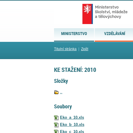
MINISTERSTVO
VZDĚLÁVÁNÍ
Titulní stránka
|
Zpět
KE STAŽENÍ: 2010
Složky
..
Soubory
Eko_a_10.xls
Eko_b_10.xls
Eko_c_10.xls