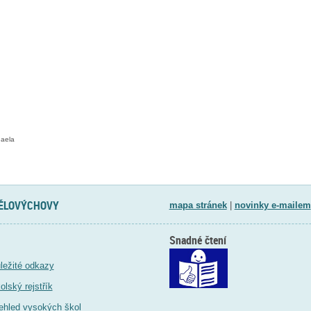
haela
TĚLOVÝCHOVY
mapa stránek
|
novinky e-mailem
Snadné čtení
ležité odkazy
olský rejstřík
ehled vysokých škol