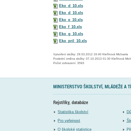
Eko_d_10.xls
Eko_d_10.xls
Eko_e_10.xls
Eko_f_10.xls
Eko_g_10.xls
Eko_pril_10.xls
Vytvoření složky: 29.03.2012 16:40 Kleňhová Michaela
Poslední změna složky: 07.10.2013 01:30 Kleňhová Mic
Počet zobrazení: 3593
MINISTERSTVO ŠKOLSTVÍ, MLÁDEŽE A 
Rejstříky, databáze
Statistika školství
Dů
Pro veřejnost
Šk
O školské statistice
Př