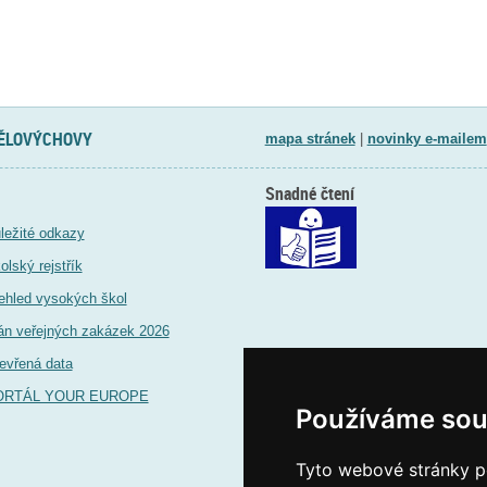
TĚLOVÝCHOVY
mapa stránek
|
novinky e-mailem
Snadné čtení
ležité odkazy
olský rejstřík
ehled vysokých škol
án veřejných zakázek 2026
evřená data
ORTÁL YOUR EUROPE
Používáme sou
Tyto webové stránky po