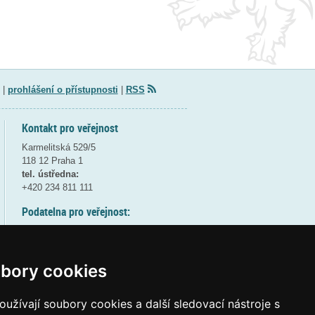
|
prohlášení o přístupnosti
|
RSS
Kontakt pro veřejnost
Karmelitská 529/5
118 12 Praha 1
tel. ústředna:
+420 234 811 111
Podatelna pro veřejnost:
pondělí a středa - 7:30-17:00
úterý a čtvrtek - 7:30-15:30
pátek - 7:30-14:00
bory cookies
8:30 - 9:30 - bezpečnostní přestávka
(více informací
ZDE
)
užívají soubory cookies a další sledovací nástroje s