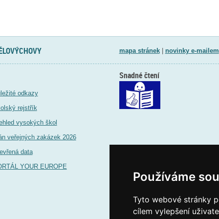
TĚLOVÝCHOVY
mapa stránek
|
novinky e-mailem
Snadné čtení
ležité odkazy
olský rejstřík
ehled vysokých škol
án veřejných zakázek 2026
evřená data
ORTÁL YOUR EUROPE
Používáme sou
Tyto webové stránky po
cílem vylepšení uživat