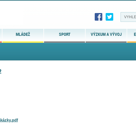
MLÁDEŽ
SPORT
VÝZKUM A VÝVOJ
E
2
akázky.pdf