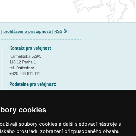
|
prohlášení o přístupnosti
|
RSS
Kontakt pro veřejnost
Karmelitská 529/5
118 12 Praha 1
tel. ústředna:
+420 234 811 111
Podatelna pro veřejnost:
pondělí a středa - 7:30-17:00
úterý a čtvrtek - 7:30-15:30
pátek - 7:30-14:00
bory cookies
8:30 - 9:30 - bezpečnostní přestávka
(více informací
ZDE
)
užívají soubory cookies a další sledovací nástroje s
elského prostředí, zobrazení přizpůsobeného obsahu
Elektronická podatelna: