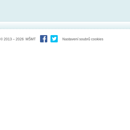
© 2013 – 2026 MŠMT
Nastavení soubrů cookies