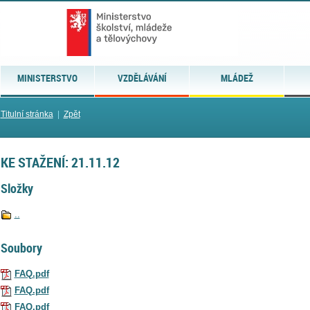
MINISTERSTVO
VZDĚLÁVÁNÍ
MLÁDEŽ
Titulní stránka
|
Zpět
KE STAŽENÍ: 21.11.12
Složky
..
Soubory
FAQ.pdf
FAQ.pdf
FAQ.pdf