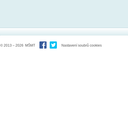
© 2013 – 2026 MŠMT
Nastavení soubrů cookies