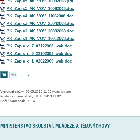
PK_Zapis5_AK_VOV_10092008.pdf
PK_Zapis5_AK_VOV_10092008.doc
PK_Zapis4_AK_VOV_11062008.doc
PK_Zapis3_AK_VOV_23042008.doc
PK_Zapis2_AK_VOV_26032008.doc
PK_Zapis1_AK_VOV_16012008.doc
PK_Zapis_c_7_03122008_web.doc
PK_Zapis_c_6_22102008_web.doc
PK_Zapis_c_1_02022009_web.doc
30
60
›
››
Vytvoření složky: 26.05.2010 11:05 Administrator
Poslední změna složky: 11.10.2013 11:02
Počet zobrazení: 11214
MINISTERSTVO ŠKOLSTVÍ, MLÁDEŽE A TĚLOVÝCHOVY