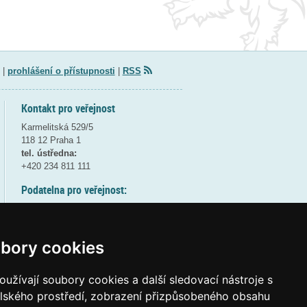
|
prohlášení o přístupnosti
|
RSS
Kontakt pro veřejnost
Karmelitská 529/5
118 12 Praha 1
tel. ústředna:
+420 234 811 111
Podatelna pro veřejnost:
pondělí a středa - 7:30-17:00
úterý a čtvrtek - 7:30-15:30
pátek - 7:30-14:00
bory cookies
8:30 - 9:30 - bezpečnostní přestávka
(více informací
ZDE
)
užívají soubory cookies a další sledovací nástroje s
elského prostředí, zobrazení přizpůsobeného obsahu
Elektronická podatelna: