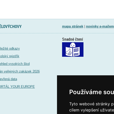
TĚLOVÝCHOVY
mapa stránek
|
novinky e-mailem
Snadné čtení
ležité odkazy
olský rejstřík
ehled vysokých škol
án veřejných zakázek 2026
evřená data
ORTÁL YOUR EUROPE
Používáme sou
Tyto webové stránky po
cílem vylepšení uživat