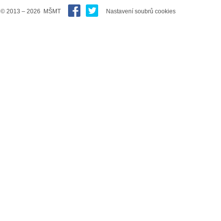
© 2013 – 2026 MŠMT
Nastavení soubrů cookies