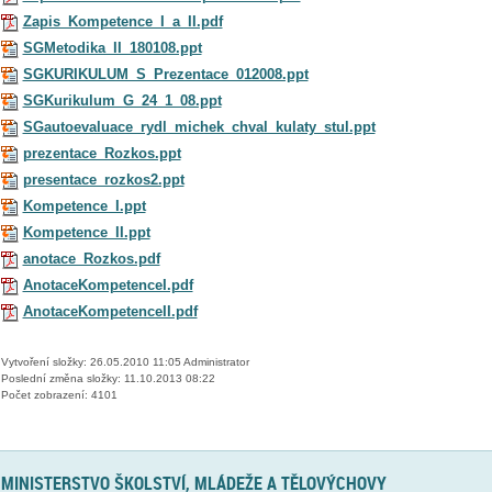
Zapis_Kompetence_I_a_II.pdf
SGMetodika_II_180108.ppt
SGKURIKULUM_S_Prezentace_012008.ppt
SGKurikulum_G_24_1_08.ppt
SGautoevaluace_rydl_michek_chval_kulaty_stul.ppt
prezentace_Rozkos.ppt
presentace_rozkos2.ppt
Kompetence_I.ppt
Kompetence_II.ppt
anotace_Rozkos.pdf
AnotaceKompetenceI.pdf
AnotaceKompetenceII.pdf
Vytvoření složky: 26.05.2010 11:05 Administrator
Poslední změna složky: 11.10.2013 08:22
Počet zobrazení: 4101
MINISTERSTVO ŠKOLSTVÍ, MLÁDEŽE A TĚLOVÝCHOVY