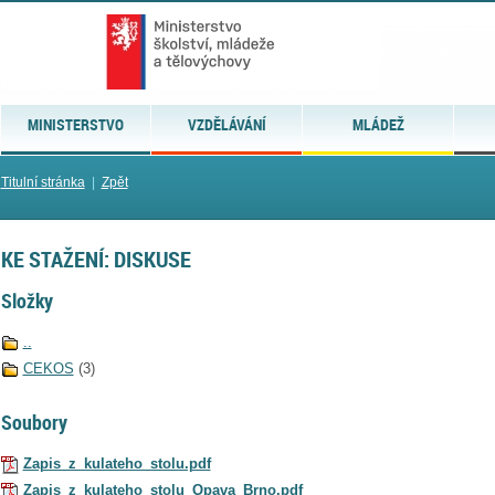
MINISTERSTVO
VZDĚLÁVÁNÍ
MLÁDEŽ
Titulní stránka
|
Zpět
KE STAŽENÍ: DISKUSE
Složky
..
CEKOS
(3)
Soubory
Zapis_z_kulateho_stolu.pdf
Zapis_z_kulateho_stolu_Opava_Brno.pdf