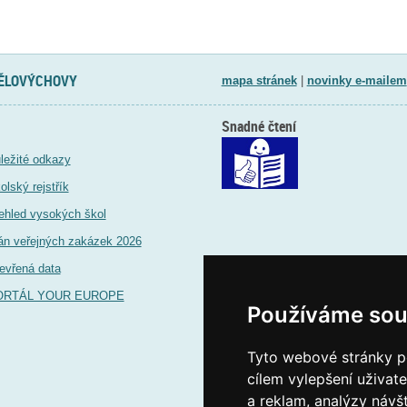
TĚLOVÝCHOVY
mapa stránek
|
novinky e-mailem
Snadné čtení
ležité odkazy
olský rejstřík
ehled vysokých škol
án veřejných zakázek 2026
evřená data
ORTÁL YOUR EUROPE
Používáme sou
Tyto webové stránky po
cílem vylepšení uživat
a reklam, analýzy návš