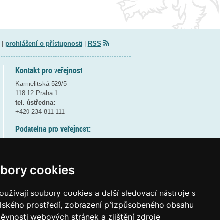
|
prohlášení o přístupnosti
|
RSS
Kontakt pro veřejnost
Karmelitská 529/5
118 12 Praha 1
tel. ústředna:
+420 234 811 111
Podatelna pro veřejnost:
pondělí a středa - 7:30-17:00
úterý a čtvrtek - 7:30-15:30
pátek - 7:30-14:00
bory cookies
8:30 - 9:30 - bezpečnostní přestávka
(více informací
ZDE
)
užívají soubory cookies a další sledovací nástroje s
elského prostředí, zobrazení přizpůsobeného obsahu
Elektronická podatelna:
těvnosti webových stránek a zjištění zdroje
posta@msmt
gov
cz