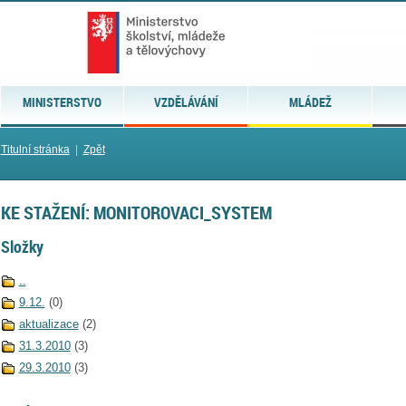
MINISTERSTVO
VZDĚLÁVÁNÍ
MLÁDEŽ
Titulní stránka
|
Zpět
KE STAŽENÍ: MONITOROVACI_SYSTEM
Složky
..
9.12.
(0)
aktualizace
(2)
31.3.2010
(3)
29.3.2010
(3)