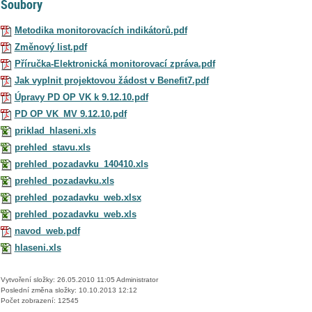
Soubory
Metodika monitorovacích indikátorů.pdf
Změnový list.pdf
Příručka-Elektronická monitorovací zpráva.pdf
Jak vyplnit projektovou žádost v Benefit7.pdf
Úpravy PD OP VK k 9.12.10.pdf
PD OP VK_MV 9.12.10.pdf
priklad_hlaseni.xls
prehled_stavu.xls
prehled_pozadavku_140410.xls
prehled_pozadavku.xls
prehled_pozadavku_web.xlsx
prehled_pozadavku_web.xls
navod_web.pdf
hlaseni.xls
Vytvoření složky: 26.05.2010 11:05 Administrator
Poslední změna složky: 10.10.2013 12:12
Počet zobrazení: 12545