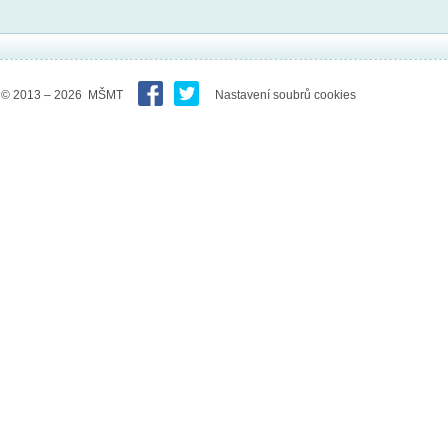
© 2013 – 2026 MŠMT
Nastavení soubrů cookies