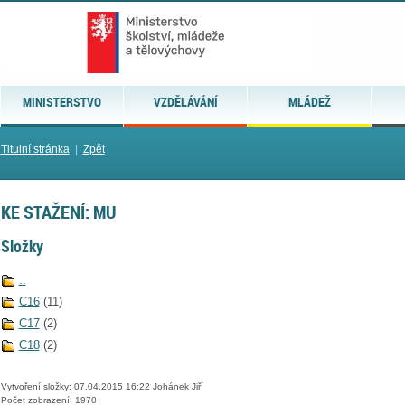
MINISTERSTVO
VZDĚLÁVÁNÍ
MLÁDEŽ
Titulní stránka
|
Zpět
KE STAŽENÍ: MU
Složky
..
C16
(11)
C17
(2)
C18
(2)
Vytvoření složky: 07.04.2015 16:22 Johánek Jiří
Počet zobrazení: 1970