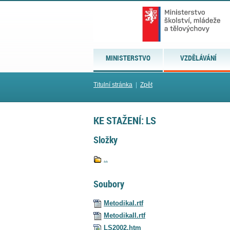
MINISTERSTVO
VZDĚLÁVÁNÍ
Titulní stránka
|
Zpět
KE STAŽENÍ: LS
Složky
..
Soubory
MetodikaI.rtf
MetodikaII.rtf
LS2002.htm