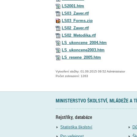
LS2001.htm
LS03_Zaver.rtf
LS03_Forms.zip
LS02_Zaver.rtf
LS02_Metodika.rtf
LS_ukoncene_2004.htm
LS_ukoncene2003.htm
LS_resene_2005.htm
Vytvoření složky: 01.09.2015 09:52 Administrator
Počet zobrazení: 1263
MINISTERSTVO ŠKOLSTVÍ, MLÁDEŽE A 
Rejstříky, databáze
Statistika školství
Dů
Pro veřejnost
Šk