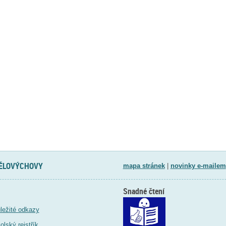
TĚLOVÝCHOVY
mapa stránek
|
novinky e-mailem
Snadné čtení
ležité odkazy
olský rejstřík